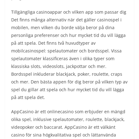
Tillgängliga casinoappar och vilken app som passar dig
Det finns många alternativ när det gäller casinospel i
mobilen, men vilken du borde välja beror på dina
personliga preferenser och hur mycket tid du vill lägga
på att spela. Det finns två huvudtyper av
mobilcasinospel: spelautomater och bordsspel. Vissa
spelautomater klassificeras även i olika typer som
klassiska slots, videoslots, jackpottar och mer.
Bordsspel inkluderar blackjack, poker, roulette, craps
och mer. Den bästa appen för dig beror på vilken typ av
spel du gillar att spela och hur mycket tid du vill lägga
på att spela det.
AppCasino är ett onlinecasino som erbjuder en mängd
olika spel, inklusive spelautomater, roulette, blackjack,
videopoker och baccarat. AppCasino är ett välkänt
casino för sina högkvalitativa spel och lättanvända