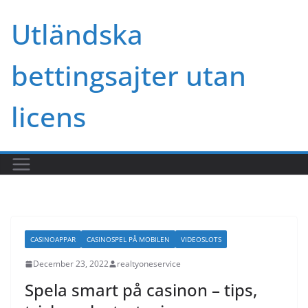
Skip
Utländska
to
content
bettingsajter utan
licens
CASINOAPPAR
CASINOSPEL PÅ MOBILEN
VIDEOSLOTS
December 23, 2022
realtyoneservice
Spela smart på casinon – tips,