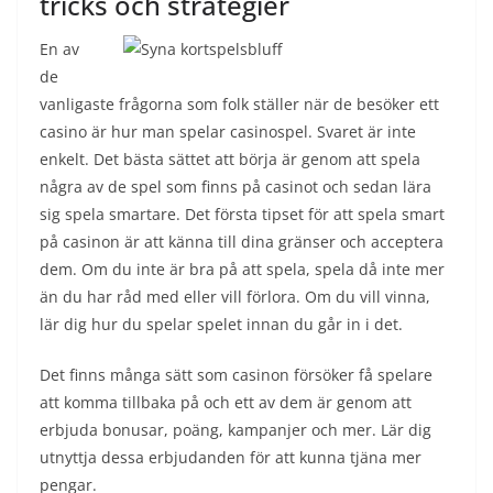
tricks och strategier
En av
de
vanligaste frågorna som folk ställer när de besöker ett
casino är hur man spelar casinospel. Svaret är inte
enkelt. Det bästa sättet att börja är genom att spela
några av de spel som finns på casinot och sedan lära
sig spela smartare. Det första tipset för att spela smart
på casinon är att känna till dina gränser och acceptera
dem. Om du inte är bra på att spela, spela då inte mer
än du har råd med eller vill förlora. Om du vill vinna,
lär dig hur du spelar spelet innan du går in i det.
Det finns många sätt som casinon försöker få spelare
att komma tillbaka på och ett av dem är genom att
erbjuda bonusar, poäng, kampanjer och mer. Lär dig
utnyttja dessa erbjudanden för att kunna tjäna mer
pengar.